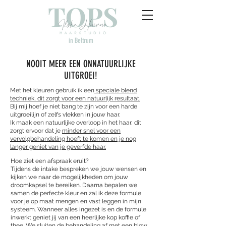
in Beltrum
NOOIT MEER EEN ONNATUURLIJKE
UITGROEI!
Met het kleuren gebruik ik een
speciale blend
techniek, dit zorgt voor een natuurlijk resultaat.
Bij mij hoef je niet bang te zijn voor een harde
uitgroeilijn of zelfs vlekken in jouw haar.
Ik maak een natuurlijke overloop in het haar, dit
zorgt ervoor dat je
minder snel voor een
vervolgbehandeling hoeft te komen en je nog
langer geniet van je geverfde haar.
Hoe ziet een afspraak eruit?
Tijdens de intake bespreken we jouw wensen en
kijken we naar de mogelijkheden om jouw
droomkapsel te bereiken. Daarna bepalen we
samen de perfecte kleur en zal ik deze formule
voor je op maat mengen en vast leggen in mijn
systeem. Wanneer alles ingezet is en de formule
inwerkt geniet jij van een heerlijke kop koffie of
thee. We sluiten de behandeling af met een blow