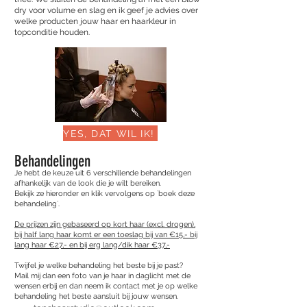
dry voor volume en slag en ik geef je advies over
welke producten jouw haar en haarkleur in
topconditie houden.
YES, DAT WIL IK!
Behandelingen
Je hebt de keuze uit 6 verschillende behandelingen
afhankelijk van de look die je wilt bereiken.
Bekijk ze hieronder en klik vervolgens op ´boek deze
behandeling´.
De prijzen zijn gebaseerd op kort haar (excl. drogen),
bij half lang haar komt er een toeslag bij van €15,- bij
lang haar €27,- en bij erg lang/dik haar €37,-
Twijfel je welke behandeling het beste bij je past?
Mail mij dan een foto van je haar in daglicht met de
wensen erbij en dan neem ik contact met je op welke
behandeling het beste aansluit bij jouw wensen.