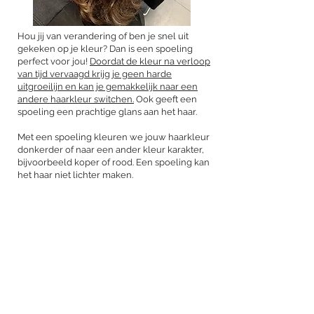
Hou jij van verandering of ben je snel uit
gekeken op je kleur? Dan is een spoeling
perfect voor jou!
Doordat de kleur na verloop
van tijd vervaagd krijg je geen harde
uitgroeilijn en kan je gemakkelijk naar een
andere haarkleur switchen.
Ook geeft een
spoeling een prachtige glans aan het haar.
Met een spoeling kleuren we jouw haarkleur
donkerder of naar een ander kleur karakter,
bijvoorbeeld koper of rood. Een spoeling kan
het haar niet lichter maken.
Als dit klinkt als de perfecte behandeling
voor jou selecteer dan de optie 'SPOELING'
(v.a €35,-). Wil je ook geknipt worden?
Selecteer dan ook 'KNIPPEN' (€32).
BOEK DEZE BEHANDELING